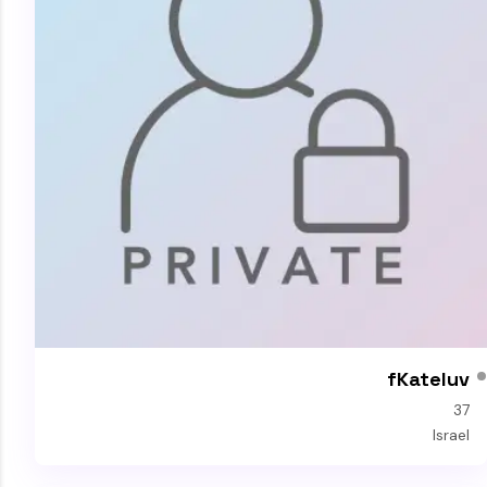
fKateluv
37
Israel