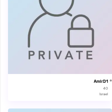
AmirD1
40
Israel